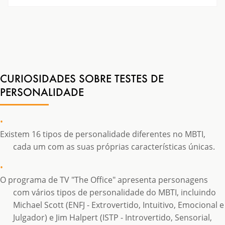
Esses insights podem ajudá-lo a entender
Todos os resultados do teste de personalidade
melhor as suas forças e desafios únicos,
são tratados com o mais alto nível de sigilo e só
permitindo que tome decisões mais informadas
podem ser acedidos ​​por pessoas autorizadas.
sobre a sua vida pessoal e profissional.
CURIOSIDADES SOBRE TESTES DE
PERSONALIDADE
Existem 16 tipos de personalidade diferentes no MBTI,
cada um com as suas próprias características únicas.
O programa de TV "The Office" apresenta personagens
com vários tipos de personalidade do MBTI, incluindo
Michael Scott (ENFJ - Extrovertido, Intuitivo, Emocional e
Julgador) e Jim Halpert (ISTP - Introvertido, Sensorial,