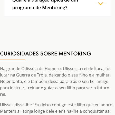
liderança, comunicação, resolução de conflitos,
programa de Mentoring?
entre outras.
A duração pode variar, mas geralmente os
programas duram alguns meses, permitindo
um desenvolvimento significativo ao longo
desse período.
CURIOSIDADES SOBRE MENTORING
Na grande Odisseia de Homero, Ulisses, o rei de Ítaca, foi
lutar na Guerra de Tróia, deixando o seu filho e a mulher.
No entanto, ele também deixa para trás o seu fiel amigo
para instruir, treinar e guiar o seu filho para ser o futuro
rei.
Ulisses disse-lhe ”Eu deixo contigo este filho que eu adoro.
Mantem a lisonja longe dele e ensina-lhe a conquistar as