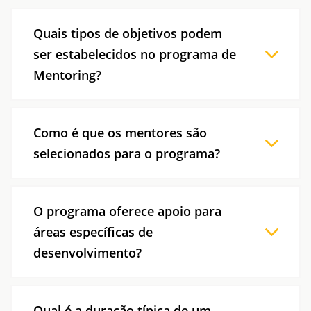
Quais tipos de objetivos podem
ser estabelecidos no programa de
Mentoring?
Os objetivos podem variar desde o
desenvolvimento de competências de liderança
Como é que os mentores são
até a conquista de marcos específicos na
selecionados para o programa?
carreira, dependendo das necessidades
individuais.
Os mentores são escolhidos com base na sua
experiência e afinidade com os objetivos dos
O programa oferece apoio para
mentees, garantindo uma combinação
áreas específicas de
adequada para promover a aprendizagem.
desenvolvimento?
Sim, os programas podem ser adaptados para
desenvolver competências específicas, como
Qual é a duração típica de um