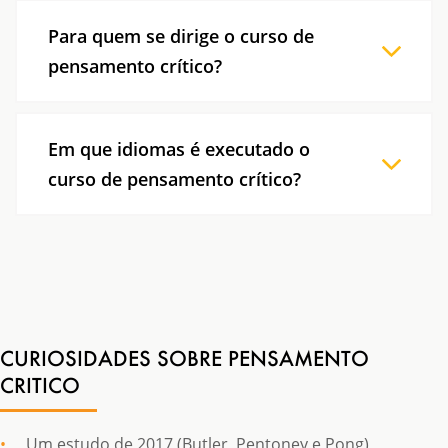
Os nossos programas são desenhados à volta
das necessidades identificadas pelos clientes.
Para quem se dirige o curso de
Desse modo, o conteúdo muda conforme o
pensamento crítico?
cliente e a situação em causa.
O nosso curso de pensamento Crítico é
projetado para capacitar líderes, profissionais e
Em que idiomas é executado o
indivíduos que procuram melhorar a sua
curso de pensamento crítico?
capacidade de análise, tomada de decisões
fundamentadas e solução de problemas.
Os programas Bright Concept são concebidos e
personalizados de acordo com as necessidades
dos clientes, incluindo língua. A formação é
maioritariamente dada ou em português, ou
em inglês. Se desejar o curso de pensamento
CURIOSIDADES SOBRE PENSAMENTO
crítico num outro idioma, contacte-nos por
CRITICO
favor.
Um estudo de 2017 (Butler, Pentoney e Pong)