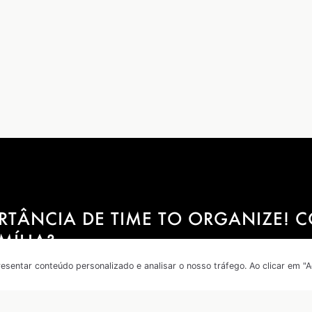
RTÂNCIA DE TIME TO ORGANIZE! C
MÍLIA?
sentar conteúdo personalizado e analisar o nosso tráfego. Ao clicar em "A
 o equilíbrio entre vida profissional e pessoal, as em