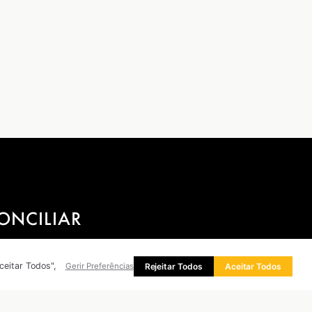
ONCILIAR
ceitar Todos",
Rejeitar Todos
Aceitar Todos
Gerir Preferências
presas ajudam os seus