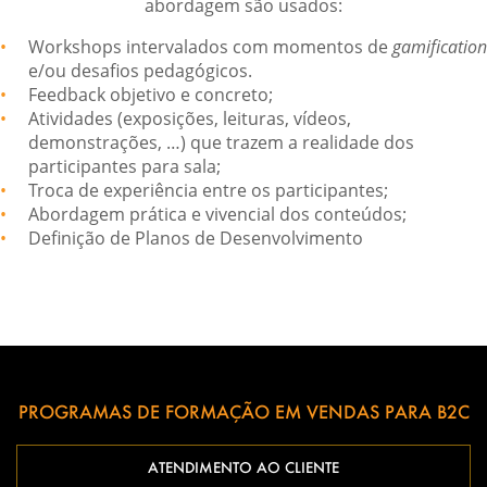
abordagem são usados:
Workshops intervalados com momentos de
gamification
e/ou desafios pedagógicos.
Feedback objetivo e concreto;
Atividades (exposições, leituras, vídeos,
demonstrações, …) que trazem a realidade dos
participantes para sala;
Troca de experiência entre os participantes;
Abordagem prática e vivencial dos conteúdos;
Definição de Planos de Desenvolvimento
PROGRAMAS DE FORMAÇÃO EM VENDAS PARA B2C
ATENDIMENTO AO CLIENTE