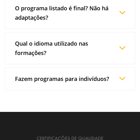
apresentamos nesta página são os que mais
O programa listado é final? Não há
vendemos. Adoramos ser desafiados. Diga-nos
adaptações?
o que precisa para desenvolver a sua área
comercial para lhe fazermos uma proposta.
Os nossos programas de formação em vendas
Contacte-nos para saber mais.
e desenvolvimento de competências comerciais
Qual o idioma utilizado nas
podem ser ajustados mediante as necessidades
formações?
da sua organização e podem ser
complementados com assessments e
A Bright Concept oferece formação em diversas
gamification.
línguas, personalizado a sua oferta conforme as
Fazem programas para indivíduos?
necessidades do cliente.
Os nossos programas de formação em vendas
destinam-se às empresas ou organizações.
Contudo, podemos fazer cursos abertos onde
terá a hipótese de se inscrever individualmente.
Estes serão anunciados nos nossos canais de
comunicação (site, redes sociais, newsletter).
CERTIFICAÇÕES DE QUALIDADE