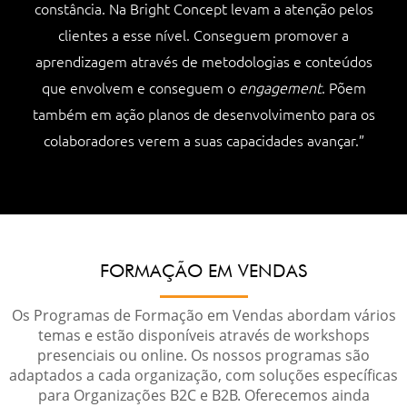
constância. Na Bright Concept levam a atenção pelos
clientes a esse nível. Conseguem promover a
aprendizagem através de metodologias e conteúdos
que envolvem e conseguem o
engagement
. Põem
também em ação planos de desenvolvimento para os
colaboradores verem a suas capacidades avançar.”
FORMAÇÃO EM VENDAS
Os Programas de Formação em Vendas abordam vários
temas e estão disponíveis através de workshops
presenciais ou online. Os nossos programas são
adaptados a cada organização, com soluções específicas
para Organizações B2C e B2B. Oferecemos ainda