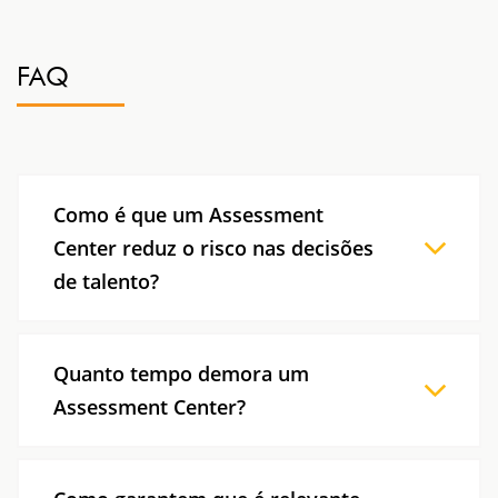
FAQ
Como é que um Assessment
Center reduz o risco nas decisões
de talento?
Ao testar o desempenho em situações críticas
da função e analisar os resultados com base
Quanto tempo demora um
em critérios consistentes e múltiplos
Assessment Center?
observadores, aumenta-se exponencialmente a
fiabilidade da avaliação.
A duração varia consoante o objetivo, a função
e o nível de profundidade pretendido. Na