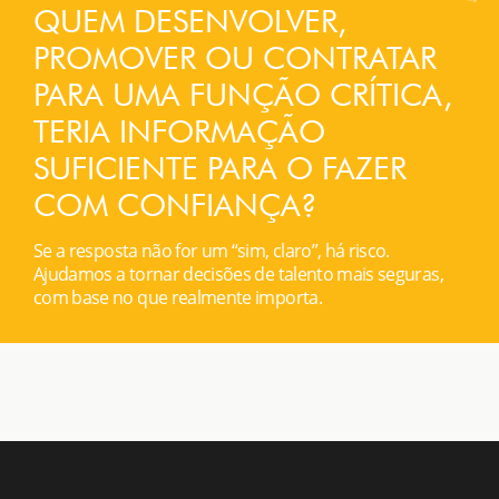
QUEM DESENVOLVER,
PROMOVER OU CONTRATAR
PARA UMA FUNÇÃO CRÍTICA,
TERIA INFORMAÇÃO
SUFICIENTE PARA O FAZER
COM CONFIANÇA?
Se a resposta não for um “sim, claro”, há risco.
Ajudamos a tornar decisões de talento mais seguras,
com base no que realmente importa.