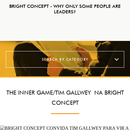
BRIGHT CONCEPT - WHY ONLY SOME PEOPLE ARE
LEADERS?
SEARCH BY CATEGORY
TODOS
COACHING
THE INNER GAME/TIM GALLWEY NA BRIGHT
CULTURA
CONCEPT
ACCOUNTABILITY
CÉREBRO